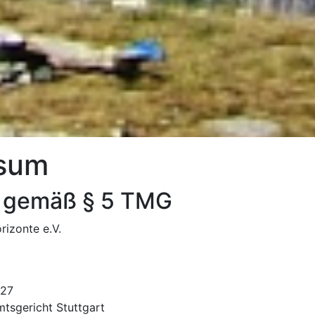
sum
 gemäß § 5 TMG
rizonte e.V.
727
mtsgericht Stuttgart