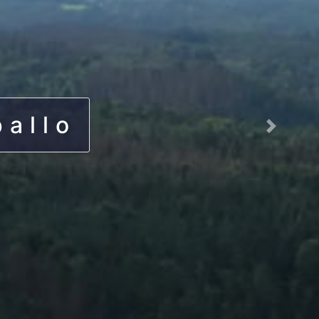
pallo
Next